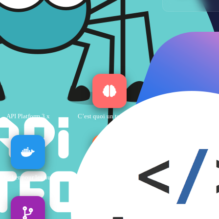
Derniers Articles
Découvrez mes derniers tutoriels et guides techniques
API Platform 3.x
C’est quoi un token IA ?
C’est quoi les Skills IA
Docker pour les nuls
Assistant IA avec RAG
Azure AI Foundry