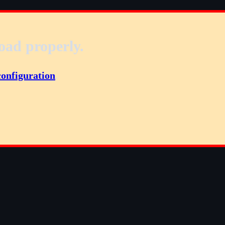
oad properly.
configuration
.