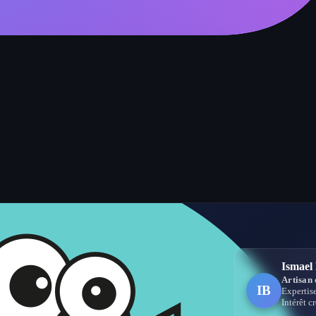
aft
Ismae
Artisan
IB
Expertis
à le vrai métier.
Intérêt c