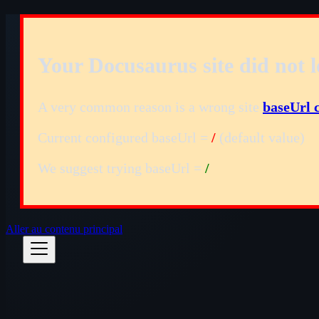
Your Docusaurus site did not l
A very common reason is a wrong site
baseUrl 
Current configured baseUrl =
/
(default value)
We suggest trying baseUrl =
/
Aller au contenu principal