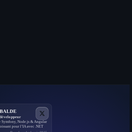
l BALDE
 développeur
e Symfony, Node.js & Angular
roissant pour l’IA avec .NET