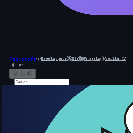
Développeur
DIY
Projets
Veille IA
Pabiosoft
Blog
Code & Cr
Construire avant d’écrire : voil